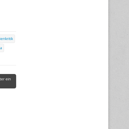
enkritik
ma
ter ein