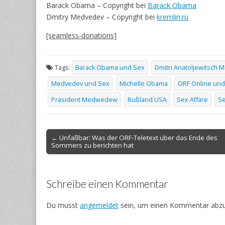
Barack Obama – Copyright bei
Barack Obama
Dmitry Medvedev – Copyright bei
kremlin.ru
[seamless-donations]
Tags:
Barack Obama und Sex
Dmitri Anatoljewitsch
Medvedev und Sex
Michelle Obama
ORF Online und
Präsident Medwedew
Rußland USA
Sex Affäre
Se
Post
← Unfaßbar: Was der ORF-Teletext über das Ende des
Sommers zu berichten hat
navigation
Schreibe einen Kommentar
Du musst
angemeldet
sein, um einen Kommentar abz