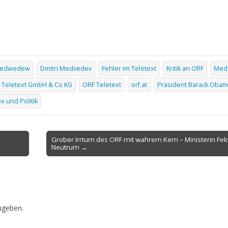
 Medwedew
Dmitri Medvedev
Fehler im Teletext
Kritik an ORF
Medi
 Teletext GmbH & Co KG
ORF Teletext
orf.at
Präsident Barack Oba
x und Politik
Grober Irrtum des ORF mit wahrem Kern – Ministerin Fek
Neutrum →
ugeben.