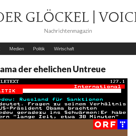
DER GLÖCKEL | VOIC
Nachrichtenmagazin
t
Medien
Politik
Wirtschaft
bama der ehelichen Untreue